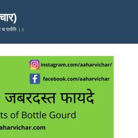
चार)
ेहि च पार्वति ।।