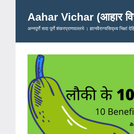
Skip
to
Aahar Vichar (आहार वि
content
अन्नपूर्णे सदा पूर्णे शंकरप्राणवल्लभे । ज्ञानवैराग्यसिद्ध्य भिक्षां द