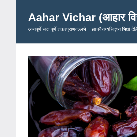
Skip
to
Aahar Vichar (आहार वि
content
अन्नपूर्णे सदा पूर्णे शंकरप्राणवल्लभे । ज्ञानवैराग्यसिद्ध्य भिक्षां द