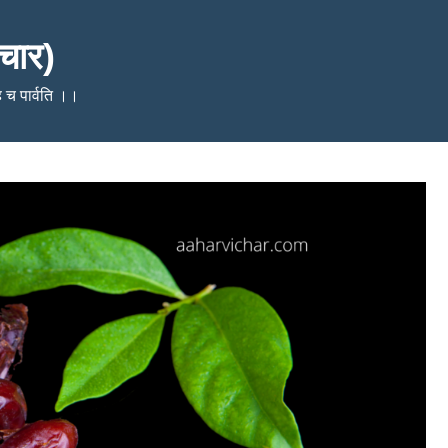
चार)
ेहि च पार्वति ।।