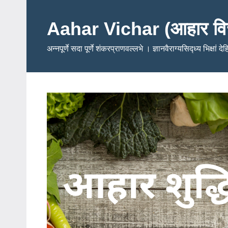
Skip
to
Aahar Vichar (आहार वि
content
अन्नपूर्णे सदा पूर्णे शंकरप्राणवल्लभे । ज्ञानवैराग्यसिद्ध्य भिक्षां द