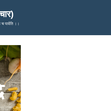
चार)
ेहि च पार्वति ।।