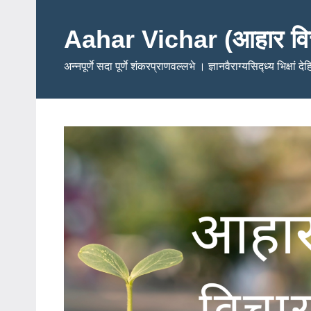
Skip
to
Aahar Vichar (आहार वि
content
अन्नपूर्णे सदा पूर्णे शंकरप्राणवल्लभे । ज्ञानवैराग्यसिद्ध्य भिक्षां द