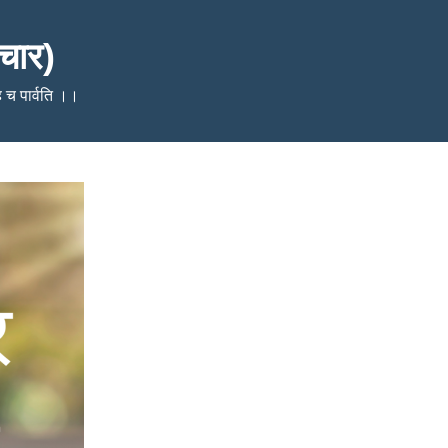
चार)
ेहि च पार्वति ।।