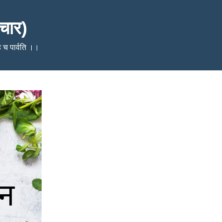
चार)
ेहि च पार्वति ।।