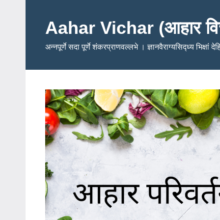
Skip
to
Aahar Vichar (आहार वि
content
अन्नपूर्णे सदा पूर्णे शंकरप्राणवल्लभे । ज्ञानवैराग्यसिद्ध्य भिक्षां द