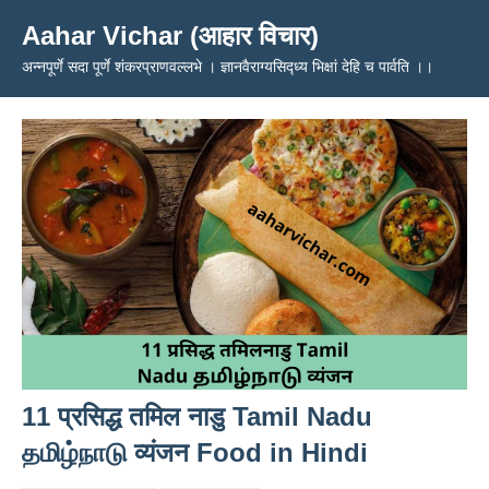
Skip
Aahar Vichar (आहार विचार)
to
अन्नपूर्णे सदा पूर्णे शंकरप्राणवल्लभे । ज्ञानवैराग्यसिद्ध्य भिक्षां देहि च पार्वति ।।
content
11 प्रसिद्ध तमिल नाडु Tamil Nadu
தமிழ்நாடு व्यंजन Food in Hindi