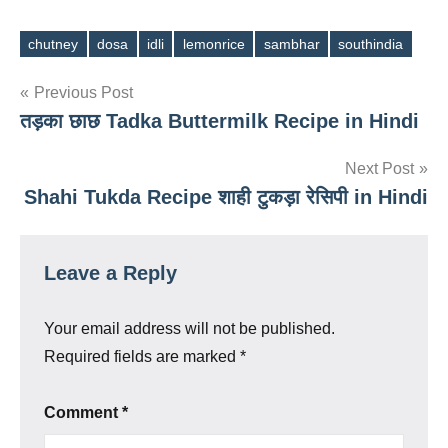
chutney
dosa
idli
lemonrice
sambhar
southindia
Tags
Post
Previous Post
तड़का छाछ Tadka Buttermilk Recipe in Hindi
navigation
Next Post
Shahi Tukda Recipe शाही टुकड़ा रेसिपी in Hindi
Leave a Reply
Your email address will not be published.
Required fields are marked
*
Comment
*