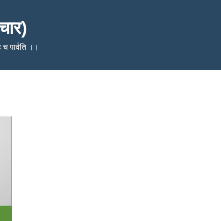
चार)
ेहि च पार्वति ।।