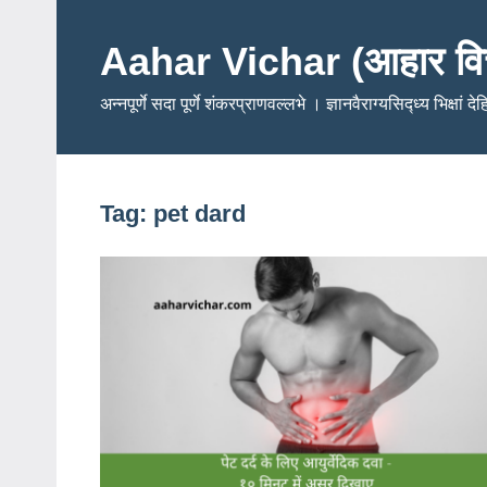
Skip
to
Aahar Vichar (आहार वि
content
अन्नपूर्णे सदा पूर्णे शंकरप्राणवल्लभे । ज्ञानवैराग्यसिद्ध्य भिक्षां द
Tag:
pet dard