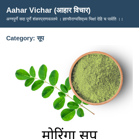
Skip
Aahar Vichar (आहार विचार)
to
अन्नपूर्णे सदा पूर्णे शंकरप्राणवल्लभे । ज्ञानवैराग्यसिद्ध्य भिक्षां देहि च पार्वति ।।
content
Category:
सूप