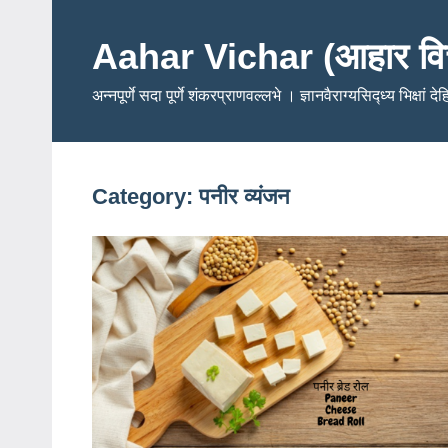
Skip
to
Aahar Vichar (आहार वि
content
अन्नपूर्णे सदा पूर्णे शंकरप्राणवल्लभे । ज्ञानवैराग्यसिद्ध्य भिक्षां द
Category:
पनीर व्यंजन